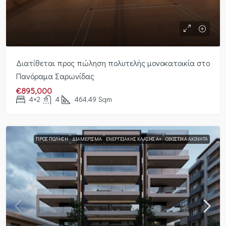
Διατίθεται προς πώληση πολυτελής μονοκατοικία στο
Πανόραμα Σαρωνίδας
€895,000
4+2
4
464,49
Sqm
ΠΡΟΣ ΠΏΛΗΣΗ
ΔΙΑΜΈΡΙΣΜΑ
ΕΝΕΡΓΕΙΑΚΉΣ ΚΛΆΣΗΣ Α+
ΟΙΚΙΣΤΙΚΆ ΑΚΊΝΗΤΑ