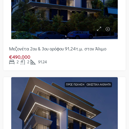
Μεζονέτα 2ου & 3ου ορόφου 91,24τ.μ. στον Άλιμο
€490,000
2
2
91.24
ΠΡΟΣ ΠΏΛΗΣΗ
ΟΙΚΙΣΤΙΚΆ ΑΚΊΝΗΤΑ