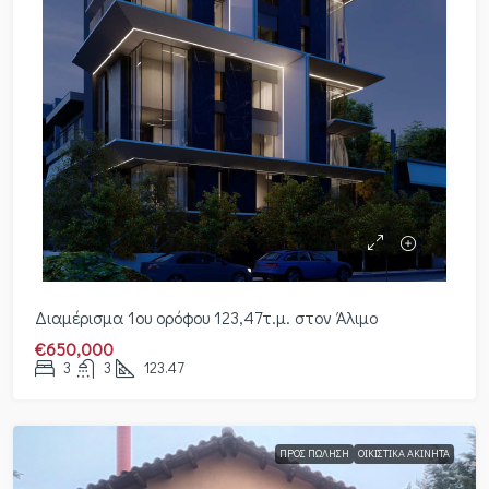
Διαμέρισμα 1ου ορόφου 123,47τ.μ. στον Άλιμο
€650,000
3
3
123.47
ΠΡΟΣ ΠΏΛΗΣΗ
ΟΙΚΙΣΤΙΚΆ ΑΚΊΝΗΤΑ