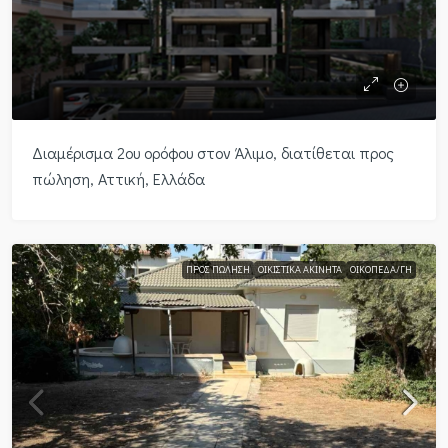
Διαμέρισμα 2ου ορόφου στον Άλιμο, διατίθεται προς
πώληση, Αττική, Ελλάδα
ΠΡΟΣ ΠΏΛΗΣΗ
ΟΙΚΙΣΤΙΚΆ ΑΚΊΝΗΤΑ
ΟΙΚΌΠΕΔΑ/ΓΉ