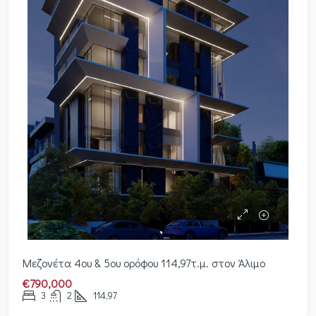
Μεζονέτα 4ου & 5ου ορόφου 114,97τ.μ. στον Άλιμο
€790,000
3
2
114,97