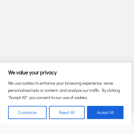
Facebook
Instagram
Linkedin
We value your privacy
We use cookies to enhance your browsing experience, serve
personalized ads or content, and analyze our traffic. By clicking
"Accept All", you consent to our use of cookies.
© Danos Greece | An alliance member of BNP PARIBAS REAL ESTATE
Customize
Reject All
Accept All
Ελληνικα