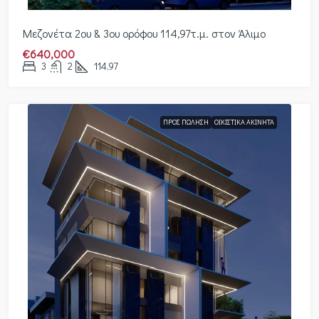
Μεζονέτα 2ου & 3ου ορόφου 114,97τ.μ. στον Άλιμο
€640,000
3
2
114,97
ΠΡΟΣ ΠΏΛΗΣΗ
ΟΙΚΙΣΤΙΚΆ ΑΚΊΝΗΤΑ