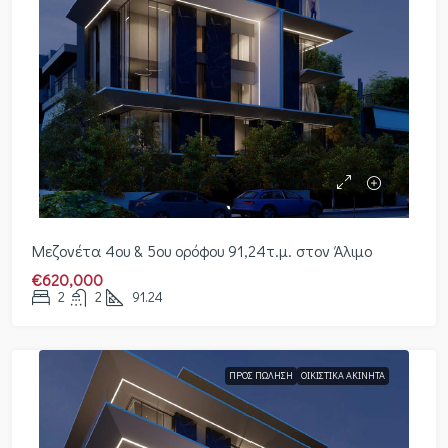
Μεζονέτα 4ου & 5ου ορόφου 91,24τ.μ. στον Άλιμο
€620,000
2
2
91.24
ΠΡΟΣ ΠΏΛΗΣΗ
ΟΙΚΙΣΤΙΚΆ ΑΚΊΝΗΤΑ