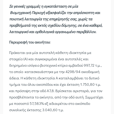
Σε γενικές γραμμές η εγκατάσταση σε μία
Βιομηχανική Περιοχή εξασφαλίζει την απρόσκοπτη και
ποιοτική λειτουργία της επιχείρησής σας, χωρίς τα
προβλήματά της εκτός σχεδίου
δόµησης
, σε ένα καθαρό,
λειτουργικό και ορθολογικά οργανωμένο περιβάλλον.
Περιγραφή του ακινήτου:
Πρόκειται για μία αυτοτελή κάθετη ιδιοκτησία με
στοιχείο (Α) και συγκεκριμένα ένα αυτοτελές και
διηρημένο ισόγειο βιοτεχνικό κτίριο εμβαδού 997,72 τ.μ.,
το οποίο κατασκευάστηκε με την 4298/94 οικοδομική
άδεια. Η κάθετη ιδιοκτησία Α καταλαμβάνει το δυτικό
τμήμα του όλου οικοπέδου και έχει έκταση 1.750,80 τ.μ.
και πρόσοψη στην οδό Α7,8. Βρίσκεται αριστερά, για τον
προσβλέποντα το ακίνητο, από την οδό αυτή. Συμμετέχει
με ποσοστό 57,583% εξ αδιαιρέτου στο οικόπεδο
συνολικής έκτασης 3.040,60 τ.μ.