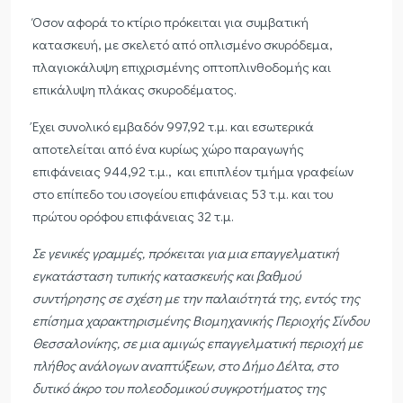
Όσον αφορά το κτίριο πρόκειται για συμβατική
κατασκευή, με σκελετό από οπλισμένο σκυρόδεμα,
πλαγιοκάλυψη επιχρισμένης οπτοπλινθοδομής και
επικάλυψη πλάκας σκυροδέματος.
Έχει συνολικό εμβαδόν 997,92 τ.μ. και εσωτερικά
αποτελείται από ένα κυρίως χώρο παραγωγής
επιφάνειας 944,92 τ.μ., και επιπλέον τμήμα γραφείων
στο επίπεδο του ισογείου επιφάνειας 53 τ.μ. και του
πρώτου ορόφου επιφάνειας 32 τ.μ.
Σε γενικές γραμμές, πρόκειται για μια επαγγελματική
εγκατάσταση τυπικής κατασκευής και βαθμού
συντήρησης σε σχέση με την παλαιότητά της, εντός της
επίσημα χαρακτηρισμένης Βιομηχανικής Περιοχής
Σίνδου
Θεσσαλονίκης, σε μια αμιγώς επαγγελματική περιοχή με
πλήθος ανάλογων αναπτύξεων, στο Δήμο Δέλτα, στο
δυτικό άκρο του πολεοδομικού συγκροτήματος της