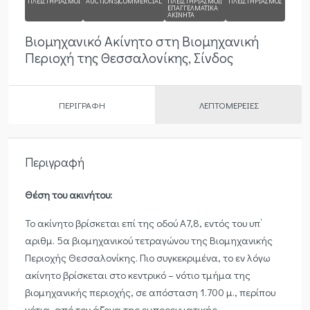
ΠΛΕΙΣΤΗΡΙΑΣΜΟΊ
AUCTIONS|COMMERCIAL
ΠΛΕΙΣΤΗΡΙΑΣΜΟΊ|
ΠΛΕΙΣΤΗΡΙΑΣΜΌΣ
ΕΠΑΓΓΕΛΜΑΤΙΚΆ
ΑΚΊΝΗΤΑ
Βιομηχανικό Ακίνητο στη Βιομηχανική
Περιοχή της Θεσσαλονίκης, Σίνδος
ΠΕΡΙΓΡΑΦΉ
ΛΕΠΤΟΜΈΡΕΙΕΣ
Περιγραφή
Θέση του ακινήτου:
Το ακίνητο βρίσκεται επί της οδού Α7,8, εντός του υπ’
αριθμ. 5α βιομηχανικού τετραγώνου της Βιομηχανικής
Περιοχής Θεσσαλονίκης. Πιο συγκεκριμένα, το εν λόγω
ακίνητο βρίσκεται στο κεντρικό – νότιο τμήμα της
βιομηχανικής περιοχής, σε απόσταση 1.700 μ., περίπου
νότια, από τον άξονα της εμπορευματικής