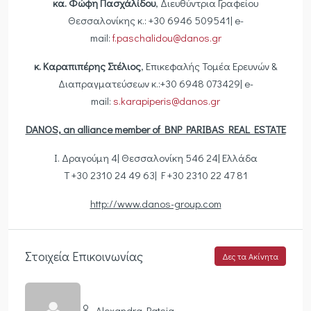
κα. Φώφη
Πασχάλίδου
, Διευθύντρια Γραφείου
Θεσσαλονίκης κ.: +30 6946 509541| e-
mail:
f.paschalidou@danos.gr
κ.
Καραπιπέρης
Στέλιος
, Επικεφαλής Τομέα Ερευνών &
Διαπραγματεύσεων κ.:+30 6948 073429| e-
mail:
s.karapiperis@danos.gr
DANOS, an alliance member of BNP PARIBAS REAL ESTATE
Ι. Δραγούμη 4| Θεσσαλονίκη 546 24| Ελλάδα
T +30 2310 24 49 63| F +30 2310 22 47 81
http://www.danos-group.com
Στοιχεία Επικοινωνίας
Δες τα Ακίνητα
Alexandra Patsia