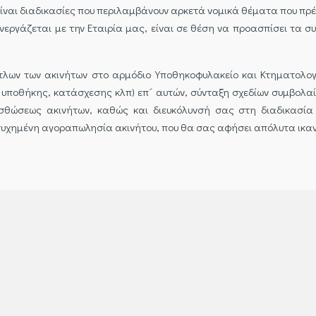
είναι διαδικασίες που περιλαμβάνουν αρκετά νομικά θέματα που πρέ
εργάζεται με την Εταιρία μας, είναι σε θέση να προασπίσει τα 
ίτλων των ακινήτων στο αρμόδιο Υποθηκοφυλακείο και Κτηματολο
 υποθήκης, κατάσχεσης κλπ) επ´ αυτών, σύνταξη σχεδίων συμβολα
ισθώσεως ακινήτων, καθώς και διευκόλυνσή σας στη διαδικασία
πιτυχημένη αγοραπωλησία ακινήτου, που θα σας αφήσει απόλυτα ικα