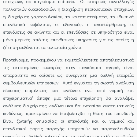
στοιχείων, σε παγκόσμιο επίπεδο. Οι εταιρικές συναλλαγές
πολλαπλών δικαιοδοσιών, η διαχείριση περιουσιακών στοιχείων,
η διαχείριση χαρτοφυλακίου, τα καταπιστεύματα, τα ιδιωτικά
επενδυτικά κεφάλαια, οι εξαγορές, η αναδιάρθρωση, οι
επενδύσεις σε ακίνητα και οι επενδύσεις σε υπηκοότητα είναι
μόνο μερικές από τις επενδυτικές υπηρεσίες για τις οποίες η
ζήτηση αυξάνεται τα τελευταία χρόνια.
Προτείνουμε, προκειμένου να εκμεταλλευτείτε αποτελεσματικά
τις εκτεταμένες ευκαιρίες στην παγκόσμια αγορά, είναι
απαραίτητο να ορίσετε ως συνεργάτη μια διεθνή εταιρεία
συμβουλευτικών υπηρεσιών. Αυτό εγγυάται τη σωστή ανάλυση
δέουσας επιμέλειας και κινδύνου, ενώ από νομική και
επιχειρηματική άποψη μια τέτοια επιχείρηση θα αναλάβει
ανάλυση διαχείρισης κινδύνου και θα εντοπίσει συστηματικούς
κινδύνους, προκειμένου να διαφυλαχθεί η θέση του επενδυτή.
Είναι ζωτικής σημασίας οι επενδυτές και οι νομικοί και
επενδυτικοί φορείς παροχής υπηρεσιών να παρακολουθούν
συνεχώς τη διεθνή πολιτική και τις σχέσεις μεταξύ των εθνών,