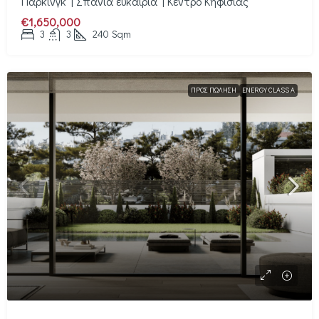
Πάρκινγκ | Σπάνια ευκαιρία | Κέντρο Κηφισιάς
€1,650,000
3
3
240
Sqm
ΠΡΟΣ ΠΏΛΗΣΗ
ENERGY CLASS A