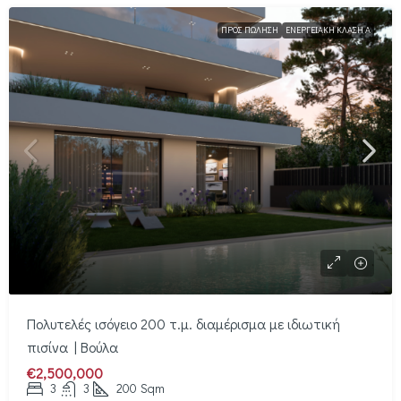
ΠΡΟΣ ΠΏΛΗΣΗ
ΕΝΕΡΓΕΙΑΚΉ ΚΛΆΣΗ Α
Πολυτελές ισόγειο 200 τ.μ. διαμέρισμα με ιδιωτική
πισίνα | Βούλα
€2,500,000
3
3
200
Sqm