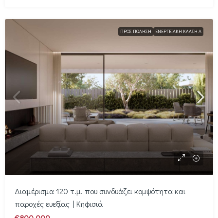
ΠΡΟΣ ΠΏΛΗΣΗ
ΕΝΕΡΓΕΙΑΚΉ ΚΛΆΣΗ Α
Διαμέρισμα 120 τ.μ. που συνδυάζει κομψότητα και
παροχές ευεξίας | Κηφισιά
€800,000