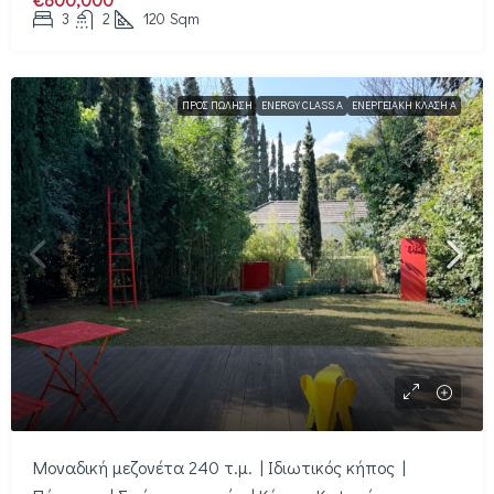
3
2
120
Sqm
ΠΡΟΣ ΠΏΛΗΣΗ
ENERGY CLASS A
ΕΝΕΡΓΕΙΑΚΉ ΚΛΆΣΗ Α
Μοναδική μεζονέτα 240 τ.μ. | Ιδιωτικός κήπος |