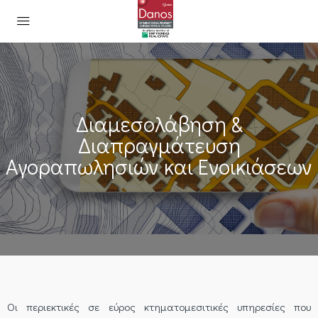
Διαμεσολάβηση &
Διαπραγμάτευση
Αγοραπωλησιών και Ενοικιάσεων
Οι περιεκτικές σε εύρος κτηματομεσιτικές υπηρεσίες που