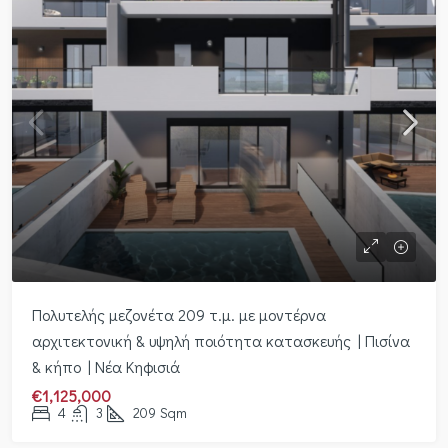
Πολυτελής μεζονέτα 209 τ.μ. με μοντέρνα
αρχιτεκτονική & υψηλή ποιότητα κατασκευής | Πισίνα
& κήπο | Νέα Κηφισιά
€1,125,000
4
3
209
Sqm