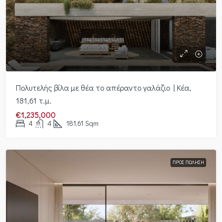
Πολυτελής βίλα με θέα το απέραντο γαλάζιο | Κέα,
181,61 τ.μ.
€1,235,000
4
4
181,61
Sqm
ΠΡΟΣ ΠΏΛΗΣΗ