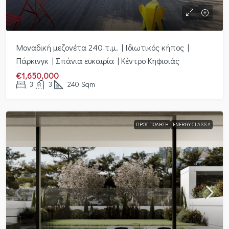
Μοναδική μεζονέτα 240 τ.μ. | Ιδιωτικός κήπος |
Πάρκινγκ | Σπάνια ευκαιρία | Κέντρο Κηφισιάς
€1,650,000
3
3
240
Sqm
ΠΡΟΣ ΠΏΛΗΣΗ
ENERGY CLASS A