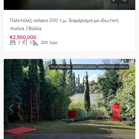
Πολυτελές ισόγειο 200 τ.μ. διαμέρισμα με ιδιωτική
πισίνα | Βούλα
€2,500,000
3
3
200
Sqm
ΠΡΟΣ ΠΏΛΗΣΗ
ENERGY CLASS A
ΕΝΕΡΓΕΙΑΚΉ ΚΛΆΣΗ Α