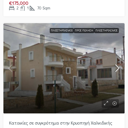
€175,000
2
1
70
Sqm
ΠΛΕΙΣΤΗΡΙΑΣΜΟΊ
ΠΡΟΣ ΠΏΛΗΣΗ
ΠΛΕΙΣΤΗΡΙΑΣΜΌΣ
Κατοικίες σε συγκρότημα στην Κρυοπηγή Χαλκιδικής