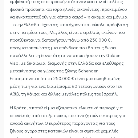
εμφάνισή τους στο προσκήνιο έκαναν και απλοί πολίτες –
φυσικά πρόσωπα και ισραηλινές οικογένειες, προκειμένου
να εγκατασταθούν για κάποιο καιρό – ή ακόμα και μόνιμα
– στην Ελλάδα, έχοντας ταυτόχρονα και εύκολη πρόσβαση
στην πατρίδα τους. Μεγάλος είναι ο αριθμός εκείνων που
προτίθενται να δαπανήσουν πάνω από 250.000 €,
πραγματοποιώντας μια επένδυση που θα τους δώσει
παράλληλα τη δυνατότητα να αποκτήσουν την Golden
Visa, με δικαίωμα διαμονής στην Ελλάδα και ελεύθερης
μετακίνησης σε χώρες της ζώνης Schengen.
Επισημαίνεται ότι τα 250.000 € είναι μια συνηθισμένη
μέση τιμή για ένα διαμέρισμα 90 τετραγωνικών στο Τελ
Αβίβ, τη Χάιφα και άλλες μεγάλες πόλεις του Ισραήλ.
Η Κρήτη, αποτελεί μια εξαιρετικά ελκυστική περιοχή για
επενδυτές από το εξωτερικό, που αναζητούν ευκαιρίες για
αγορά ακινήτων. Ο κυριότερος παράγοντας για τους
ξένους αγοραστές κατοικιών είναι οι σχετικά χαμηλές