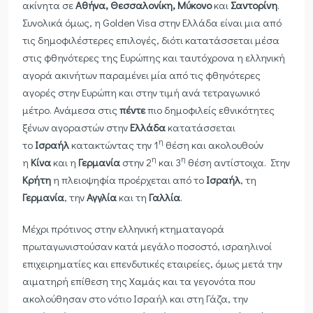
ακίνητα σε
Αθήνα, Θεσσαλονίκη, Μύκονο
και
Σαντορίνη
.
Συνολικά όμως, η Golden Visa στην Ελλάδα είναι μια από
τις δημοφιλέστερες επιλογές, διότι κατατάσσεται μέσα
στις φθηνότερες της Ευρώπης και ταυτόχρονα η ελληνική
αγορά ακινήτων παραμένει μία από τις φθηνότερες
αγορές στην Ευρώπη και στην τιμή ανά τετραγωνικό
μέτρο. Ανάμεσα στις
πέντε
πιο δημοφιλείς εθνικότητες
ξένων αγοραστών στην
Ελλάδα
κατατάσσεται
η
το
Ισραήλ
κατακτώντας την 1
θέση και ακολουθούν
η
η
η
Κίνα
και η
Γερμανία
στην 2
και 3
θέση αντίστοιχα. Στην
Κρήτη
η πλειοψηφία προέρχεται από το
Ισραήλ
, τη
Γερμανία
, την
Αγγλία
και τη
Γαλλία
.
Μέχρι πρότινος στην ελληνική κτηματαγορά
πρωταγωνιστούσαν κατά μεγάλο ποσοστό, ισραηλινοί
επιχειρηματίες και επενδυτικές εταιρείες, όμως μετά την
αιματηρή επίθεση της Χαμάς και τα γεγονότα που
ακολούθησαν στο νότιο Ισραήλ και στη Γάζα, την