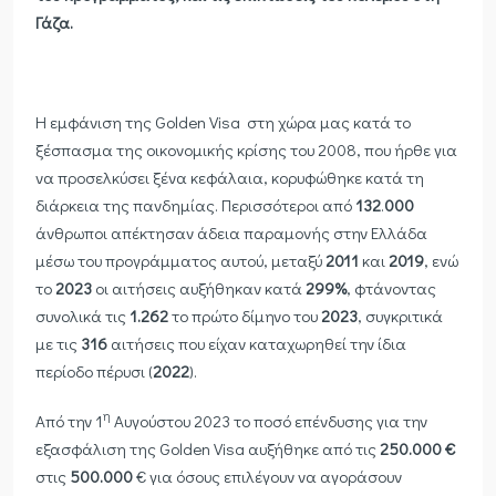
Γάζα.
Η εμφάνιση της Golden Visa στη χώρα μας κατά το
ξέσπασμα της οικονομικής κρίσης του 2008, που ήρθε για
να προσελκύσει ξένα κεφάλαια, κορυφώθηκε κατά τη
διάρκεια της πανδημίας. Περισσότεροι από
132
.
000
άνθρωποι απέκτησαν άδεια παραμονής στην Ελλάδα
μέσω του προγράμματος αυτού, μεταξύ
2011
και
2019
, ενώ
το
2023
οι αιτήσεις αυξήθηκαν κατά
299%
, φτάνοντας
συνολικά τις
1.262
το πρώτο δίμηνο του
2023
, συγκριτικά
με τις
316
αιτήσεις που είχαν καταχωρηθεί την ίδια
περίοδο πέρυσι (
2022
).
η
Από την 1
Αυγούστου 2023 το ποσό επένδυσης για την
εξασφάλιση της Golden Visa αυξήθηκε από τις
250.000 €
στις
500.000
€ για όσους επιλέγουν να αγοράσουν