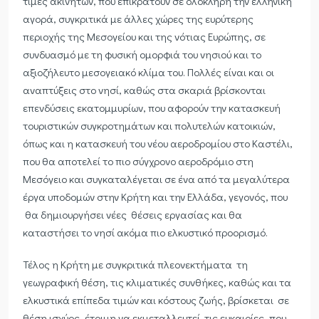
τιμές ακινήτων, που επικρατούν σε ολόκληρη την ελληνική
αγορά, συγκριτικά με άλλες χώρες της ευρύτερης
περιοχής της Μεσογείου και της νότιας Ευρώπης, σε
συνδυασμό με τη φυσική ομορφιά του νησιού και το
αξιοζήλευτο μεσογειακό κλίμα του. Πολλές είναι και οι
αναπτύξεις στο νησί, καθώς στα σκαριά βρίσκονται
επενδύσεις εκατομμυρίων, που αφορούν την κατασκευή
τουριστικών συγκροτημάτων και πολυτελών κατοικιών,
όπως και η κατασκευή του νέου αεροδρομίου στο Καστέλι,
που θα αποτελεί το πιο σύγχρονο αεροδρόμιο στη
Μεσόγειο και συγκαταλέγεται σε ένα από τα μεγαλύτερα
έργα υποδομών στην Κρήτη και την Ελλάδα, γεγονός, που
θα δημιουργήσει νέες θέσεις εργασίας και θα
καταστήσει το νησί ακόμα πιο ελκυστικό προορισμό.
Τέλος η Κρήτη με συγκριτικά πλεονεκτήματα τη
γεωγραφική θέση, τις κλιματικές συνθήκες, καθώς και τα
ελκυστικά επίπεδα τιμών και κόστους ζωής, βρίσκεται σε
θέση ισχύος, έτοιμη να εκμεταλλευτεί τις ευκαιρίες, που