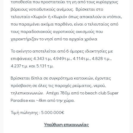
τοποθεσία που προστατεύει τη γη από τους κυρίαρχους
βόρειους νοτιοδυτικούς ανέμους. Βρίσκεται στο
τελευταίο «Χωριό» ή «Χωριό» όπως αποκαλούν οι ντόπιοι,
που παραμένει ακόμα παρθένο, είναι ο τελευταίος από
τους παραδοσιακούς αγροτικούς οικισμούς που
χαρακτήριζαν το νησί από τα αρχαία χρόνια
Το ακίνητο αποτελείται από 6 όμορες ιδιοκτησίες με
επιφάνειες 4.343 τ.μ, 4.949τ.μ., 4.114τ.μ., 4.828 τ.μ.,
4.237 τ.μ. και 5.131 τ.μ.
Βρίσκεται δίπλα σε συγκρότημα κατοικιών, έχοντας
πρόσβαση σε όλες τις παροχές ρεύματος, νερού,
τηλεπικοινωνιών. Απέχει 780μ από το beach club Super
Paradise και ~4km από την χώρα.
Τιμή πώλησης : 5.000.000€
Υπεύθυνη επικοινωνίας