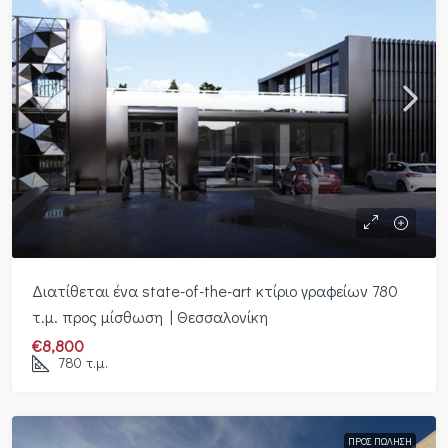
Διατίθεται ένα state-of-the-art κτίριο γραφείων 780
τ.μ. προς μίσθωση | Θεσσαλονίκη
€8,800
780
τ.μ.
ΠΡΟΣ ΠΏΛΗΣΗ