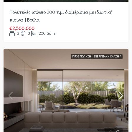
Πολυτελές ισόγειο 200 τ.μ. διαμέρισμα με ιδιωτική
πισίνα | Βούλα
€2,500,000
3
3
200
Sqm
ΠΡΟΣ ΠΏΛΗΣΗ
ΕΝΕΡΓΕΙΑΚΉ ΚΛΆΣΗ Α