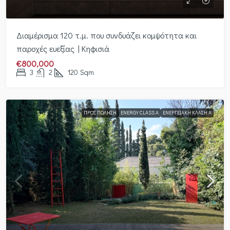
Διαμέρισμα 120 τ.μ. που συνδυάζει κομψότητα και
παροχές ευεξίας | Κηφισιά
€800,000
3
2
120
Sqm
ΠΡΟΣ ΠΏΛΗΣΗ
ENERGY CLASS A
ΕΝΕΡΓΕΙΑΚΉ ΚΛΆΣΗ Α