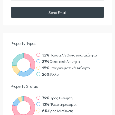
Send Email
Property
Types
32%
Πολυτελή Οικιστικά ακίνητα
27%
Οικιστικά Ακίνητα
15%
Επαγγελματικά Ακίνητα
26%
Άλλο
Property
Status
79%
Προς Πώληση
13%
Πλειστηριασμοί
6%
Προς Μίσθωση