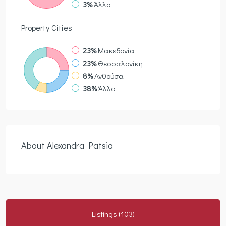
3%
Άλλο
Property
Cities
23%
Μακεδονία
23%
Θεσσαλονίκη
8%
Ανθούσα
38%
Άλλο
About Alexandra Patsia
Listings (103)