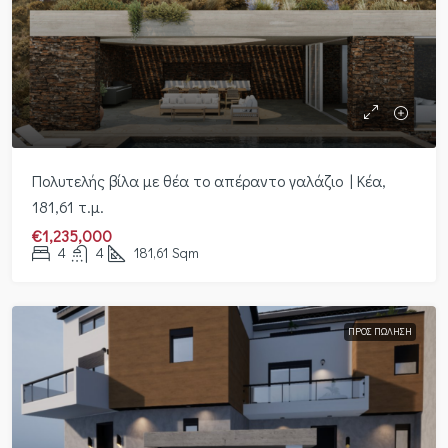
Πολυτελής βίλα με θέα το απέραντο γαλάζιο | Κέα,
181,61 τ.μ.
€1,235,000
4
4
181,61
Sqm
ΠΡΟΣ ΠΏΛΗΣΗ