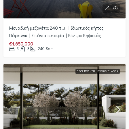
Μοναδική μεζονέτα 240 τ.μ. | Ιδιωτικός κήπος |
Πάρκινγκ | Σπάνια ευκαιρία | Κέντρο Κηφισιάς
€1,650,000
3
3
240
Sqm
ΠΡΟΣ ΠΏΛΗΣΗ
ENERGY CLASS A