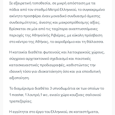
Σε εξαιρετική τοποθεσία, σε μικρή απόσταση με τα
πόδια από τον σταθμό Μετρό Ελληνικού, το συγκεκριμένο
ακίνητο προσφέρει έναν μοναδικό συνδυασμό άμεσης
συνδεσιμότητας, άνεσης και μακροπρόθεσμης αξίας.
Βρίσκεται σε μία από τις ταχύτερα αναπτυσσόμενες
περιοχές της Αθηναϊκής Ριβιέρας, με εύκολη πρόσβαση
στο κέντρο της Αθήνας, το αεροδρόμιο και τη θάλασσα.
Η κατοικία διαθέτει φωτεινούς και λειτουργικούς χώρους,
σύγχρονο αρχιτεκτονικό σχεδιασμό και ποιοτικές
κατασκευαστικές προδιαγραφές, καθιστώντας την
ιδανική τόσο για ιδιοκατοίκηση όσο και για επενδυτική
αξιοποίηση.
Το διαμέρισμα διαθέτει 3 υπνοδωμάτια εκ των οποίων το
1 master, 1 λουτρό,1 wc, ενιαίο χώρο κουζίνας σαλονιού
τραπεζαρίας.
Η εγγύτητα στο έργο του Ελληνικού, σε καταστήματα,