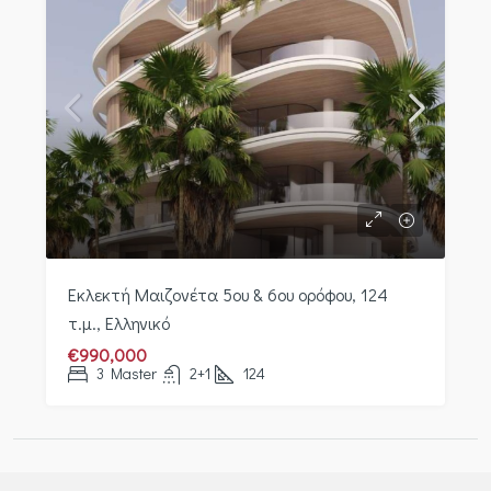
Εκλεκτή Μαιζονέτα 5ου & 6ου ορόφου, 124
τ.μ., Ελληνικό
€990,000
3 Master
2+1
124