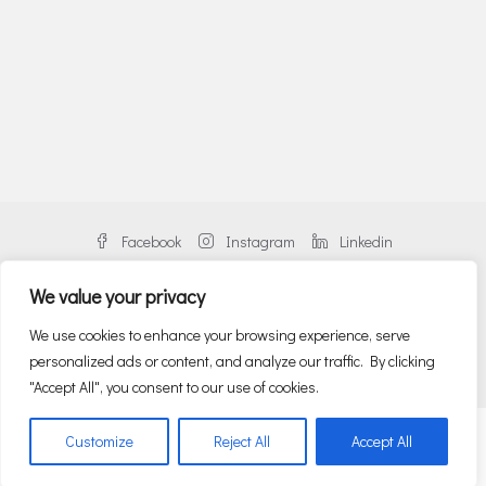
Facebook
Instagram
Linkedin
We value your privacy
We use cookies to enhance your browsing experience, serve
personalized ads or content, and analyze our traffic. By clicking
© Danos Greece | An alliance member of BNP PARIBAS REAL ESTATE
"Accept All", you consent to our use of cookies.
English
(
Αγγλικα
)
Ελληνικα
Customize
Reject All
Accept All