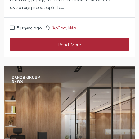
αντίστοιχη προσφορά. Το...
5 μήνες ago
Άρθρα
,
Νέα
Read More