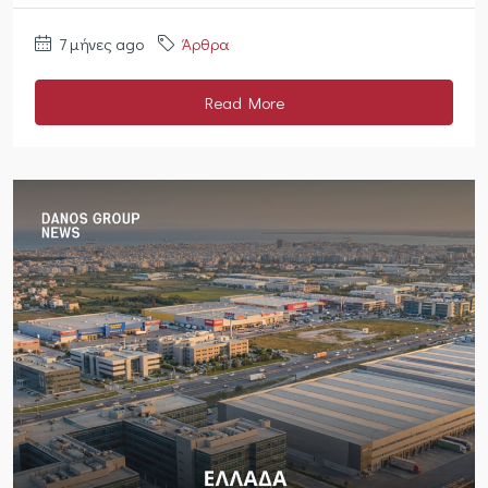
7 μήνες ago
Άρθρα
Read More