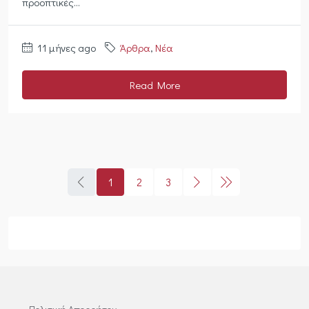
προοπτικές...
11 μήνες ago
Άρθρα
,
Νέα
Read More
1
2
3