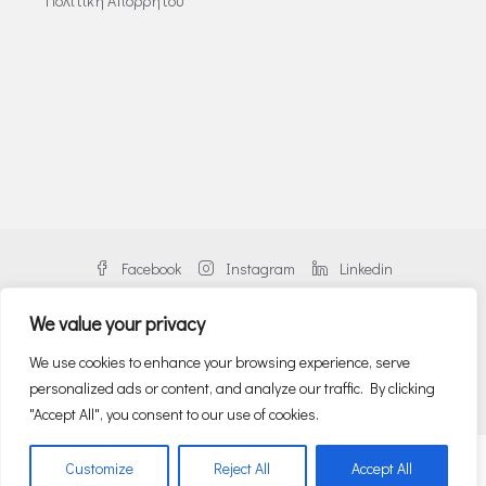
Πολιτική Απορρήτου
Facebook
Instagram
Linkedin
We value your privacy
We use cookies to enhance your browsing experience, serve
personalized ads or content, and analyze our traffic. By clicking
© Danos Greece | An alliance member of BNP PARIBAS REAL ESTATE
"Accept All", you consent to our use of cookies.
English
(
Αγγλικα
)
Ελληνικα
Customize
Reject All
Accept All