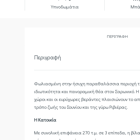
Υπνοδωμάτια
Μπά
ΠΕΡΙΓΡΑΦΉ
Περιγραφή
Φωλιασμένη στην ήσυχη παραθαλάσσια περιοχή του 
ιδιωτικότητα και πανοραμική θέα στον Σαρωνικό. Η
χώροι και οι ευρύχωρες βεράντες πλαισιώνουν το 
τρόπο ζωής του Σουνίου και της γύρω Ριβιέρας.
Η Κατοικία
Με συνολική επιφάνεια 270 τ.μ. σε 3 επίπεδα, η βί