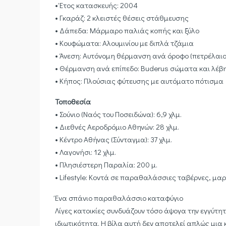
• Έτος κατασκευής: 2004
• Γκαράζ: 2 κλειστές θέσεις στάθμευσης
• Δάπεδα: Μάρμαρο παλιάς κοπής και ξύλο
• Κουφώματα: Αλουμινίου με διπλά τζάμια
• Άνεση: Αυτόνομη θέρμανση ανά όροφο (πετρέλαι
• Θέρμανση ανά επίπεδο: Buderus σώματα και λέβ
• Κήπος: Πλούσιας φύτευσης με αυτόματο πότισμα
Τοποθεσία
• Σούνιο (Ναός του Ποσειδώνα): 6,9 χλμ.
• Διεθνές Αεροδρόμιο Αθηνών: 28 χλμ.
• Κέντρο Αθήνας (Σύνταγμα): 37 χλμ.
• Λαγονήσι: 12 χλμ.
• Πλησιέστερη Παραλία: 200 μ.
• Lifestyle: Κοντά σε παραθαλάσσιες ταβέρνες, μα
Ένα σπάνιο παραθαλάσσιο καταφύγιο
Λίγες κατοικίες συνδυάζουν τόσο άψογα την εγγύτ
ιδιωτικότητα. Η βίλα αυτή δεν αποτελεί απλώς μι