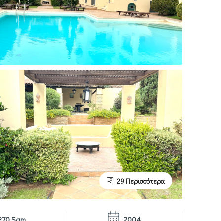
29 Περισσότερα
270 Sqm
2004