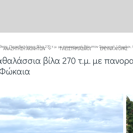
θεση: Παραθαλάσσια βίλα 270 τ.μ. με πανοραμική θέα στον Σαρωνικό | Θυμάρι
ΑΝΑΖΉΤΗΣΗ ΑΚΙΝΉΤΩΝ
ΠΛΕΙΣΤΗΡΙΑΣΜΟΊ
ΈΡΕΥΝΑ ΑΓΟΡΆΣ
θαλάσσια βίλα 270 τ.μ. με πανορ
 Φώκαια