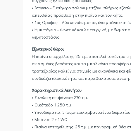
σύγχρονες ηλεκτρικές συσκευές.
• Ισόγειο – Ευρύχωρο σαλόνι με τζάκι, πλήρως εξο
απευθείας πρόσβαση στην πισίνα και τον κήπο.
• 1ος Όροφος – Δύο υπνοδωμάτια, ένα μπάνιο και 
• Ημιυπόγειο – Φωτεινό και λειτουργικό, με δωμάτιο
λεβητοστάσιο.
Εξωτερικοί Χώροι
Η πισίνα υπερχείλισης 25 τ.μ. αποτελεί το κέντρο 
σκιασμένες βεράντες και τα μπαλκόνια προσφέρουν
τραπεζαρίας καλεί για στιγμές με οικογένεια και 
συνδυάζει ιδιωτικότητα και παραθαλάσσια άνεση.
Χαρακτηριστικά Ακινήτου
• Συνολική επιφάνεια: 270 τ.μ.
• Οικόπεδο: 1.250 τ.μ.
• Υπνοδωμάτια: 3 (συμπεριλαμβανομένου δωματίου
• Μπάνια: 2 + 1 WC
• Πισίνα υπερχείλισης: 25 τ.μ. με πανοραμική θέα