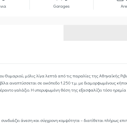
νια
Garages
Are
Θυμαριού, μόλις λίγα λεπτά από τις παραλίες της Αθηναϊκής Ριβι
 βίλα αναπτύσσεται σε οικόπεδο 1.250 τ.μ. με διαμορφωμένους κήπου
απέραντο γαλάζιο. Η υπερυψωμένη θέση της εξασφαλίζει τόσο ηρεμί
λα συνδυάζει άνεση και σύγχρονη κομψότητα – διατίθεται πλήρως επιπ