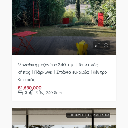
Μοναδική μεζονέτα 240 τ.μ. | Ιδιωτικός
κήπος | Πάρκινγκ | Σπάνια ευκαιρία | Κέντρο
Κηφισιάς
€1,650,000
3
3
240
Sqm
ΠΡΟΣ ΠΏΛΗΣΗ
ENERGY CLASS A