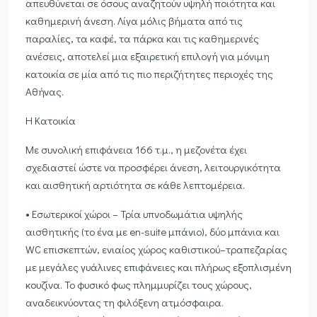
απευθύνεται σε όσους αναζητούν υψηλή ποιότητα και
καθημερινή άνεση. Λίγα μόλις βήματα από τις
παραλίες, τα καφέ, τα πάρκα και τις καθημερινές
ανέσεις, αποτελεί μια εξαιρετική επιλογή για μόνιμη
κατοικία σε μία από τις πιο περιζήτητες περιοχές της
Αθήνας.
Η Κατοικία
Με συνολική επιφάνεια 166 τ.μ., η μεζονέτα έχει
σχεδιαστεί ώστε να προσφέρει άνεση, λειτουργικότητα
και αισθητική αρτιότητα σε κάθε λεπτομέρεια.
• Εσωτερικοί χώροι – Τρία υπνοδωμάτια υψηλής
αισθητικής (το ένα με en-suite μπάνιο), δύο μπάνια και
WC επισκεπτών, ενιαίος χώρος καθιστικού–τραπεζαρίας
με μεγάλες γυάλινες επιφάνειες και πλήρως εξοπλισμένη
κουζίνα. Το φυσικό φως πλημμυρίζει τους χώρους,
αναδεικνύοντας τη φιλόξενη ατμόσφαιρα.