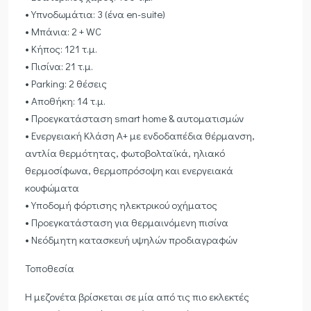
• Υπνοδωμάτια: 3 (ένα en-suite)
• Μπάνια: 2 + WC
• Κήπος: 121 τ.μ.
• Πισίνα: 21 τ.μ.
• Parking: 2 θέσεις
• Αποθήκη: 14 τ.μ.
• Προεγκατάσταση smart home & αυτοματισμών
• Ενεργειακή Κλάση A+ με ενδοδαπέδια θέρμανση,
αντλία θερμότητας, φωτοβολταϊκά, ηλιακό
θερμοσίφωνα, θερμοπρόσοψη και ενεργειακά
κουφώματα
• Υποδομή φόρτισης ηλεκτρικού οχήματος
• Προεγκατάσταση για θερμαινόμενη πισίνα
• Νεόδμητη κατασκευή υψηλών προδιαγραφών
Τοποθεσία
Η μεζονέτα βρίσκεται σε μία από τις πιο εκλεκτές