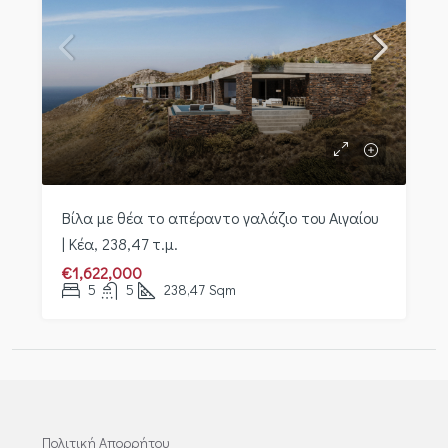
Βίλα με θέα το απέραντο γαλάζιο του Αιγαίου
| Κέα, 238,47 τ.μ.
€1,622,000
5
5
238,47
Sqm
Πολιτική Απορρήτου