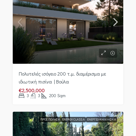
Πολυτελές ισόγειο 200 τ.μ. διαμέρισμα με
ιδιωτική πισίνα | Βούλα
€2,500,000
3
3
200
Sqm
ΠΡΟΣ ΠΏΛΗΣΗ
ENERGY CLASS A
ΕΝΕΡΓΕΙΑΚΉ ΚΛΆΣΗ Α