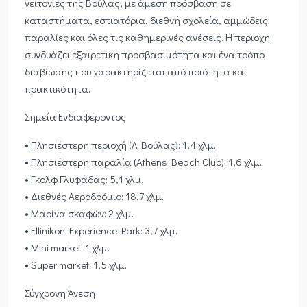
γειτονιές της Βούλας, με άμεση πρόσβαση σε
καταστήματα, εστιατόρια, διεθνή σχολεία, αμμώδεις
παραλίες και όλες τις καθημερινές ανέσεις. Η περιοχή
συνδυάζει εξαιρετική προσβασιμότητα και ένα τρόπο
διαβίωσης που χαρακτηρίζεται από ποιότητα και
πρακτικότητα.
Σημεία Ενδιαφέροντος
• Πλησιέστερη περιοχή (Λ. Βούλας): 1,4 χλμ.
• Πλησιέστερη παραλία (Athens Beach Club): 1,6 χλμ.
• Γκολφ Γλυφάδας: 5,1 χλμ.
• Διεθνές Αεροδρόμιο: 18,7 χλμ.
• Μαρίνα σκαφών: 2 χλμ.
• Ellinikon Experience Park: 3,7 χλμ.
• Mini market: 1 χλμ.
• Super market: 1,5 χλμ.
Σύγχρονη Άνεση