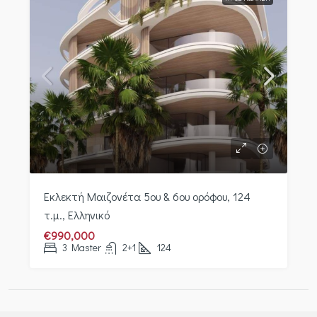
Εκλεκτή Μαιζονέτα 5ου & 6ου ορόφου, 124
τ.μ., Ελληνικό
€990,000
3 Master
2+1
124